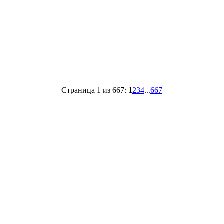
Страница 1 из 667:
1
2
3
4
...
667