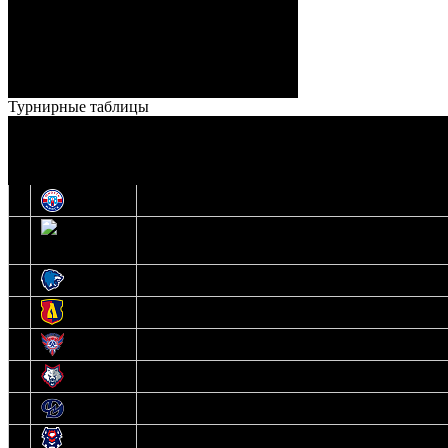
Кузьменко (Веремеенко)
Броски:
18 - 30
Штраф:
14 - 35
Лучшие
Ерохо – Стефанович
игроки:
Турнирные таблицы
И
Экстралига
О
Высшая лига
1
Юность
2
Шахтер
3
Витебск
4
Лида
5
Славутич
6
Металлург
7
Динамо-Молодечно
8
Брест