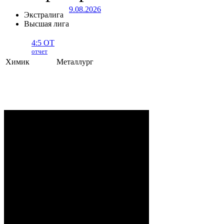
9.08.2026
Экстралига
Высшая лига
4:5 ОТ
отчет
Химик
Металлург
Химик - Металлург
- 4:5 ОТ (1:0, 1:4,
2:0, 0:1)
НОВОПОЛОЦК
. 9 Августа, 2026 г.
Дворец культуры и спорта. 730 (1200)
зрителей. Начало в 13:00.
Рудько, Шарик, Славщик,
Судьи:
Котиков
Анаркулов (36:51),
Вашкевич (25:17);
Храповицкий – Буровцев,