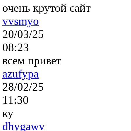
очень крутой сайт
vvsmyo
20/03/25
08:23
всем привет
azufypa
28/02/25
11:30
ку
dhygawv