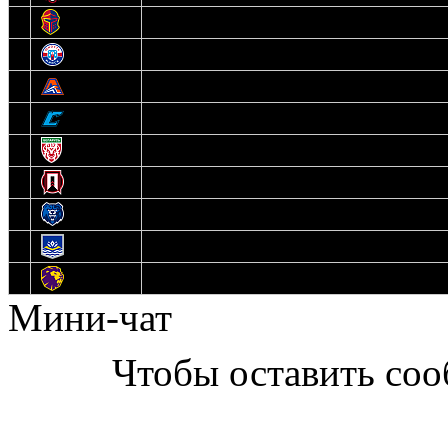
6
Рыцари
7
Юниор
8
Локо
9
Соболь
10
U17
11
Прогресс
12
Медведи
13
Нефтехимик
14
Днепровские Львы
Мини-чат
Чтобы оставить со