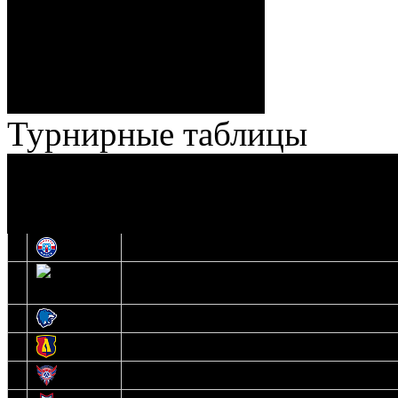
Ноздрачев), 2:10 – 57:55
Кузьменко (Веремеенко)
Броски:
18 - 30
Штраф:
14 - 35
Лучшие
Ерохо – Стефанович
игроки:
Турнирные таблицы
И
Экстралига
Высшая лига
О
1
Юность
2
Шахтер
3
Витебск
4
Лида
5
Славутич