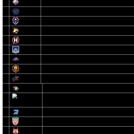
6
Металлург
7
Динамо-Молодечно
8
Брест
9
Гомель
10
Неман
11
Химик
12
Локомотив
13
Могилев
14
Авиатор
1
Белсталь
2
Ястребы
3
Динамо-Олимпик
4
U18
5
Рыси