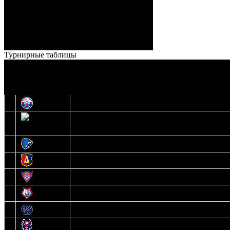
Кузьменко (Веремеенко)
Броски:
18 - 30
Штраф:
14 - 35
Лучшие
Ерохо – Стефанович
игроки:
Турнирные таблицы
И
Экстралига
О
Высшая лига
1
Юность
2
Шахтер
3
Витебск
4
Лида
5
Славутич
6
Металлург
7
Динамо-Молодечно
8
Брест