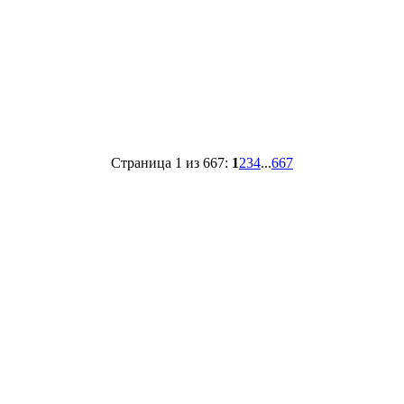
Страница 1 из 667:
1
2
3
4
...
667